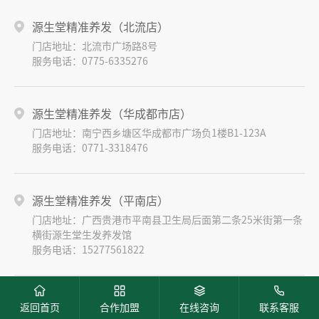
源生堂精准养发（北流店）
门店地址：北流市广场路8号
服务电话：0775-6335276
源生堂精准养发（华成都市店）
门店地址：南宁西乡塘区华成都市广场负1楼B1-123A
服务电话：0771-3318476
源生堂精准养发（平南店）
门店地址：广西贵港市平南县卫生局后面第二条25米街第一条
横街源生堂生发养发馆
服务电话：15277561822




源生堂精准养发（融创九棠府店）
返回首页
合作加盟
在线咨询
联系客服