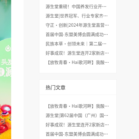
源生堂重磅！中国养发行业开启“协同养发4.0”时代|见证源生堂养发实力→
源生堂|世界冠军、行业专家齐聚！中国养发行业开启"协同养发4.0"时代→
守正·创新|2024年源生堂直营年会圆满举行→
首届中国-东盟美博会圆满成功！民族养发品牌-源生堂大受瞩目→
民族本草·创领未来｜第二届中国头皮管理科学趋势论坛圆满举行→
好事成双！源生堂连开2家新店，与宜家为邻，养发更便利啦~→
【放牧青春·Hai歌河畔】我酸了,这是什么神仙团建!!!→
热门文章
【放牧青春·Hai歌河畔】我酸了,这是什么神仙团建!!!→
源生堂|第62届中国（广州）国际美博会圆满收官，收获满满！→
好事成双！源生堂连开2家新店，与宜家为邻，养发更便利啦~→
首届中国-东盟美博会圆满成功！民族养发品牌-源生堂大受瞩目→