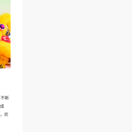
下不断
成
，欢