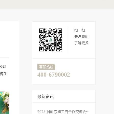
扫一扫
关注我们
了解更多
经理
客服热线
源生
400-6790002
最新资讯
2025中国-东盟工商合作交流会，源生堂品牌创始人黄伟文应邀出席！→