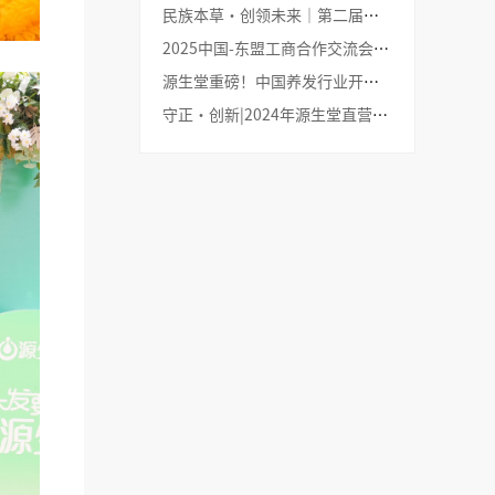
民族本草·创领未来｜第二届中国头皮管理科学趋势论坛圆满举行→
2025中国-东盟工商合作交流会，源生堂品牌创始人黄伟文应邀出席！→
源生堂重磅！中国养发行业开启“协同养发4.0”时代|见证源生堂养发实力→
守正·创新|2024年源生堂直营年会圆满举行→